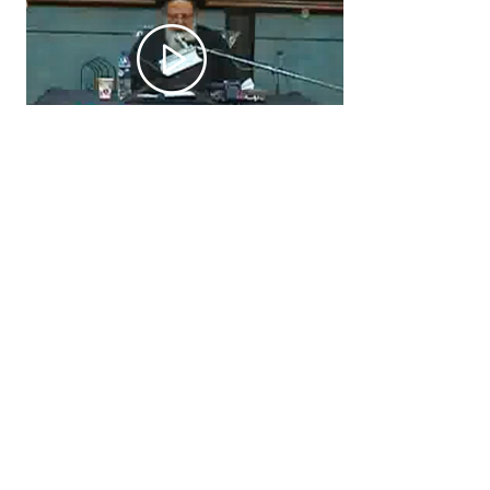
تفسیر قرآن کریم در
دانشگاه فردوسی مشهد -
جلسه پنجم
1392/09/05
قبلی
۱
۲
۳
۴
۵
۶
۷
بعدی
دسترسی سریع
راه های ارتباطی
پایگاه اطلاع رسانی دفتر حفظ و
آدرس: