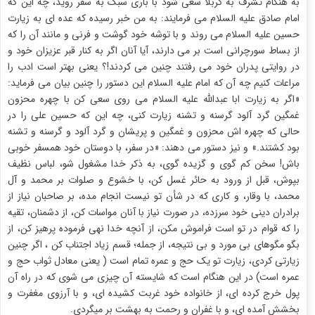
به هنگام تشرف به کربلا سعی شود با باری سبک به سفر روید، چه این که
امام صادق علیه السلام می فرمایند: به من خبر رسیده که عده ای به زیارت
حسين علیه السلام می روند و با توشه خود گوشت و فرنی و مانند آن را که
از بساط سورچرانی است بر می دارند، آیا آنان اگر به کنار قبر عزیزان خود و
در روایتی پدران خود می رفتند چنین می کردند!؟ یعنی بهتر است ادب را
مراعات کنیم چه آن که امام علیه السلام این دستور را چنین بیان می فرماید:
«اگر به زیارت ابا عبدالله علیه السلام می روی سعی کن با چهره محزون
غمگین گرد آلود گرسنه و تشنه زیارت کنی، چه این که حسین علی را در
حالی که چهره اش محزون و غمگین و پریشان و گرد آلود و گرسنه و تشنه
بود کشتند.» و نیز دستور می دهند: «در سفر، با دوستان خود همسفر خوبی
باش! سخن کم گوی و گزیده گوی، به ذکر خدا مشغول شو، لباس نظيف
بپوش، قبل از ورود به حائر غسل کن، با خشوع و صلوات بر محمد و آل
محمد، با وقار، و کاری که در شأن تو نیست انجام مده، بر صاحبان نیاز از
برادران دینی خود سرزده، در صورت نیاز با آنان مواسات کن، از دشمنان، تقیه
را که قوام در تو است فراموش مکن، از آنچه خدا نهی فرموده پرهیز کن، از
بگو مگوهای بی مورد و بی نتیجه، از جمله؛ قسم زیاد اجتناب کن ، اگر چنین
زیارتی کردی، زیارت تو یک حج و عمرہ تمام است ( یعنی معادل ثواب حج و
عمره است) در این هنگام است که شایسته آن چیزی می شوی که در راه آن
پول خرج کرده ای، از خانواده خود غربت کشیده ای، و با آرزوی مغفرت و
بخشش آمده ای، و با غفران و رحمت به بهشت بر میگردی.