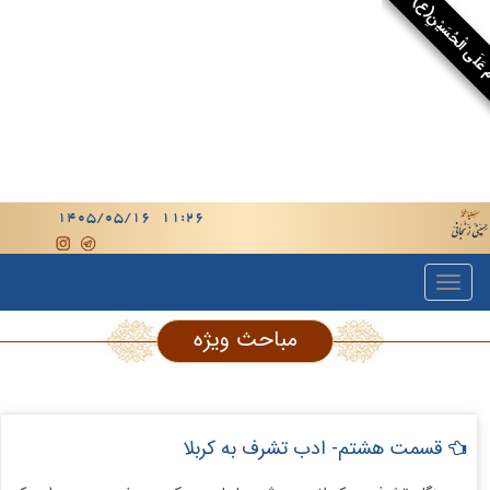
 عَلَى الْحُسَيْنِ(ع)
مباحث ویژه
قسمت هشتم- ادب تشرف به کربلا