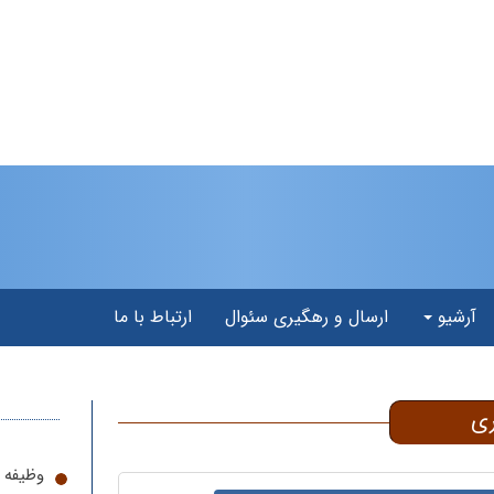
آرشیو
ارسال و رهگیری سئوال
ارتباط با ما
ری
وظیفه ا