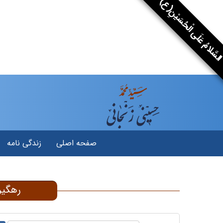
سَّلامُ عَلَى الْحُسَيْنِ(ع)
صفحه اصلی
زندگی نامه
رهگی