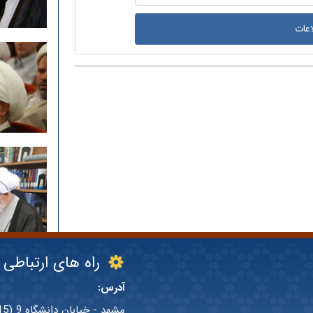
راه های ارتباطی
آدرس:
مشهد - خیابان دانشگاه 9 (15 قدیم)- کوچه قائم مقامی - پلاک 8