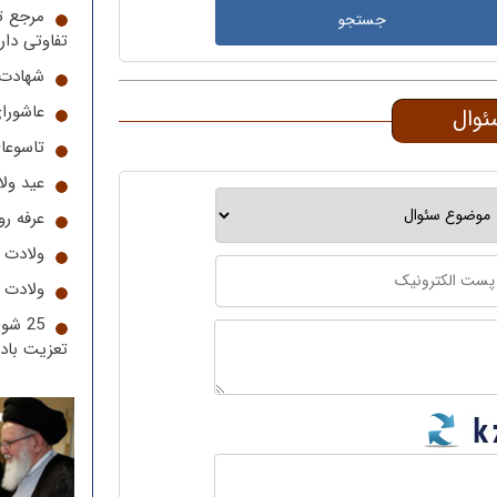
مرجع ت
تفاوتی دار
شهادت 
عاشورا
ئوال
تاسوعا
عید ول
عرفه رو
ولادت 
ولادت 
25 ش
تعزیت باد