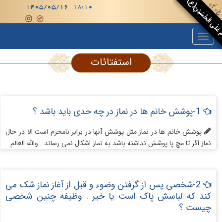
 عَلَى الْحُسَيْنِ(ع)
استفتائات
1-پوشش خانم ها در نماز در چه حدی باید باشد ؟
پوشش خانم ها در نماز مثل پوشش آنها در برابر نامحرم است الا در حال
نماز اگر تا مچ پا پوشش نداشته باشد به نماز اشکال نمی رساند . والله العالم
2-شخصی پس از گرفتن وضوء و قبل از آغاز نماز شک می
کند که لباسش پاک است یا خیر . وظیفه چنین شخصی
چیست ؟