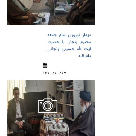
دیدار نوروزی امام جمعه
محترم زنجان با حضرت
آیت الله حسینی زنجانی
دام ظله
1401/01/07