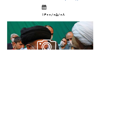
1400/05/08
حضور معظم له در مراسم
عید غدیر حسینیه اعظم
زنجان
1400/05/07
قبلی
۱
۲
۳
۴
۵
۶
۷
۸
۹
۱۰
۱۱
بعدی