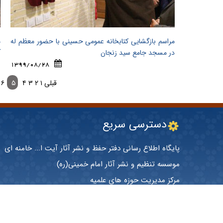
مراسم بازگشایی کتابخانه عمومی حسینی با حضور معظم له
م
در مسجد جامع سید زنجان
آ
1399/08/28
قبلی
۱
۲
۳
۴
۵
۶
دسترسی سریع
پایگاه اطلاع رسانی دفتر حفظ و نشر آثار آیت ا... خامنه ای
موسسه تنظیم و نشر آثار امام خمینی(ره)
مرکز مدیریت حوزه های علمیه
درگاه اصلی آستان قدس رضوی