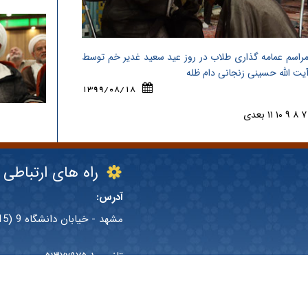
راسم عمامه گذاری طلاب در روز عید سعید غدیر خم توسط
یت الله حسینی زنجانی دام ظله
1399/08/18
۷
۸
۹
۱۰
۱۱
بعدی
راه های ارتباطی
آدرس:
مشهد - خیابان دانشگاه 9 (15 قدیم)- کوچه قائم مقامی - پلاک 8
تلفن: ۰۵۱۳۷۲۹۷۵۰۱
فکس: ۰۵۱۳۷۲۷۴۵۸۳
پست الکترونیک: