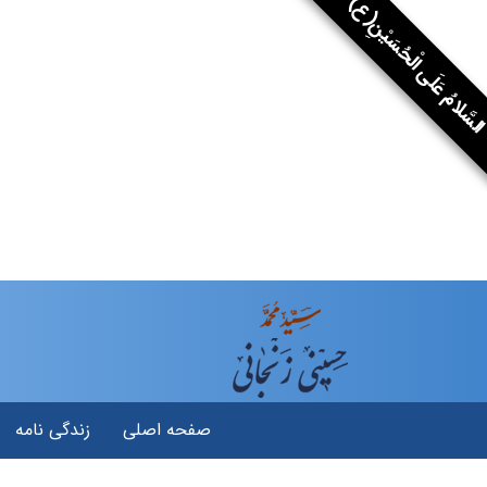
سَّلامُ عَلَى الْحُسَيْنِ(ع)
صفحه اصلی
زندگی نامه