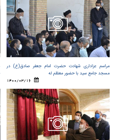
مراسم عزاداری شهادت حضرت امام جعفر صادق(ع) در
د
مسجد جامع سید با حضور معظم له
ح
1400/03/16