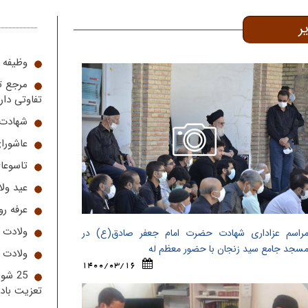
ر
وظیفه ا
مرجع ت
تفاوتی دار
شهادت 
عاشورا
تاسوعا
عید ول
عرفه رو
ولادت 
راسم عزاداری شهادت حضرت امام جعفر صادق(ع) در
سجد جامع سید زنجان با حضور معظم له
ولادت 
1400/03/16
25 ش
تعزیت باد