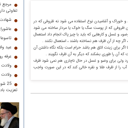
مرجع ت
تفاوتی دار
شهادت 
م خورد و خوراک و آشامیدن نوع استفاده می شود نه ظروفی که در
این ظروفی که از پوست سگ یا خوک یا مردار ساخته می شود
عاشورا
ء و غسل و کارهایی که باید با چیز پاک انجام داد استعمال
تاسوعا
ر چه از آن ظرف هم نساخته باشند ، استعمال نکنند .
عید ول
 آنها اگر برای زینت اتاق هم باشد حرام است بلکه نگاه داشتن آن
که آن را طوری بشکند که دیگر به آن ظرف نگویند .
عرفه رو
کال ندارد ولی برای وضو و غسل در حال ناچاری هم نمی شود ظرف
ولادت 
د آب را از ظرف طلا و نقره خالی کند که در این صورت واجب
ولادت 
25 ش
تعزیت باد