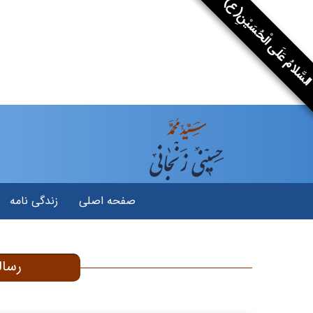
سَّلامُ عَلَى الْحُسَيْنِ(ع)
صفحه اصلی
زندگی نامه
رسال