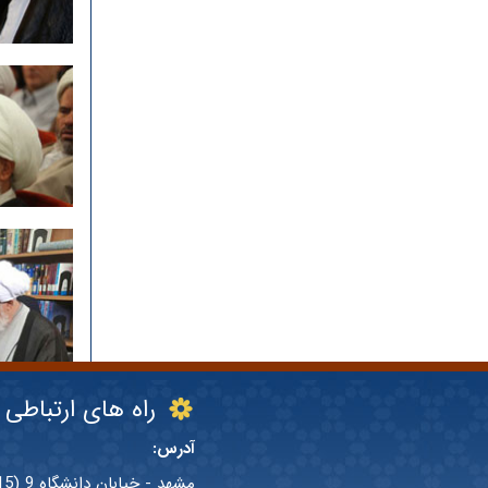
راه های ارتباطی
آدرس:
مشهد - خیابان دانشگاه 9 (15 قدیم)- کوچه قائم مقامی - پلاک 8