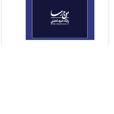
تبیین مقام امامت از نگاه شیعه/ چرا خداوند امامت را
بر مردم واجب کرد؟
یک مرجع تقلید گفت: طبق فرمایش حضرت زهرا(س)، فلسفه این که
خداوند، امامت را بر مردم واجب کرد به دلیل ایجاد نظم و مدیریت
جامعه است تا در اثر یک شیوه عقلانی که جوابگوی تمام خواسته‌های
بشر باشد بتوان تفرقه موجود در جوامع بشری را از طریق امامت از بین
برد.
1399/07/25
قبلی
۱
۲
۳
۴
۵
۶
۷
۸
۹
...
۱۲
۱۳
بعدی