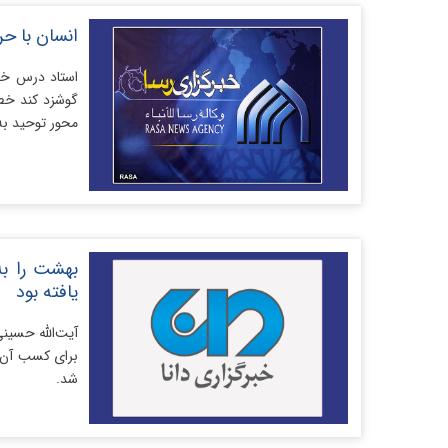
انسان با ح
استاد درس خار
گوشزد کند خط
محور توحید ب
بهشت را به 
یافته بود
آیت‌الله حسی
برای کسب آن ب
شد.