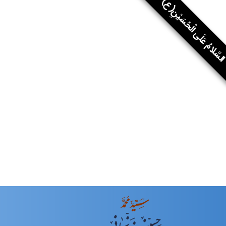
سَّلامُ عَلَى الْحُسَيْنِ(ع)