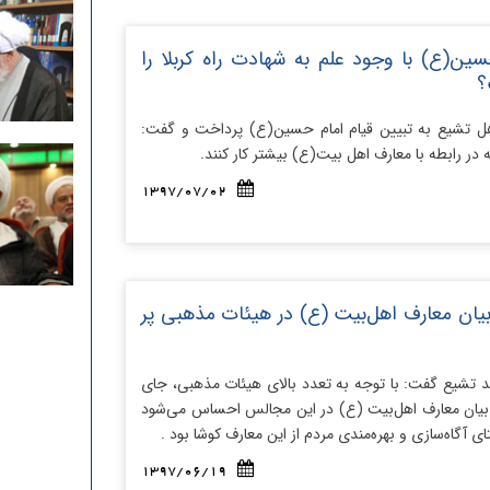
سین(ع) با وجود علم به شهادت راه کربلا را
؟
هل تشیع به تبیین قیام امام حسین(ع) پرداخت و گفت:
 در رابطه با معارف اهل بیت(ع) بیشتر کار کنند‏.
1397/07/02
یان معارف اهل‌بیت (ع) در هیئات مذهبی پر
 تشیع گفت: با توجه به تعدد بالای هیئات مذهبی، جای
 بیان معارف اهل‌بیت (ع) در این مجالس احساس می‌شود
تای آگاه‌سازی و بهره‌مندی مردم از این معارف کوشا بود .
1397/06/19