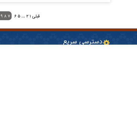
قبلی
۱
۲
...
۵
۶
۷
۸
۹
دسترسی سریع
پایگاه اطلاع رسانی دفتر حفظ و نشر آثار آیت ا... خامنه ای
موسسه تنظیم و نشر آثار امام خمینی(ره)
مرکز مدیریت حوزه های علمیه
درگاه اصلی آستان قدس رضوی