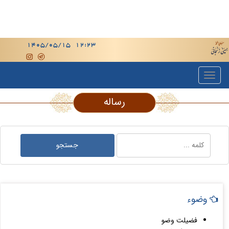
رساله
وضوء
فضیلت وضو