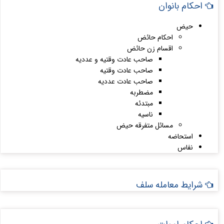
احکام بانوان
حیض
احکام حائض
اقسام زن حائض
صاحب عادت وقتیه و عددیه
صاحب عادت وقتیه
صاحب عادت عددیه
مضطربه
مبتدئه
ناسیه
مسائل متفرقه حیض
استحاضه
نفاس
شرایط معامله سلف