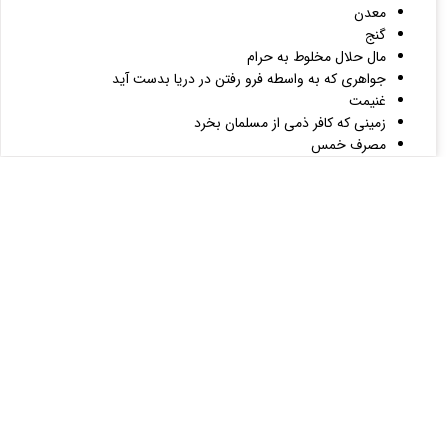
معدن
گنج
مال حلال مخلوط به حرام
جواهری که به واسطه فرو رفتن در دریا بدست آید
غنیمت
زمینی که کافر ذمی از مسلمان بخرد
مصرف خمس
زکات
شرایط وجوب زکات
زکات گندم و جو و خرما و کشمش
نصاب طلا
نصاب نقره
نصاب شتر و گاو و گوسفند
نصاب شتر
نصاب گاو
نصاب گوسفند
مصرف زکات