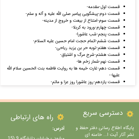
قسمت اول-مقدمه-
قسمت دوم-پیشگویی پیامبر صلی الله علیه و آله و سلم-
قسمت سوم-امتناع از بیعت و خروج از مدینه-
قسمت چهارم-ورود به کربلا-
قسمت پنجم-شب عاشورا-
قسمت ششم-اتمام حجت امام حسین علیه السلام-
قسمت هفتم-توبه حر بن یزید ریاحی-
قسمت هشتم-شرح مرگ و اشتیاق-
قسمت نهم-شمار زخم ها-
قسمت دهم-غارت خیمه ها به روایت فاطمه بنت الحسین سلام الله
علیها--
قسمت یازدهم-روز عاشورا روز عزا و ماتم-
دسترسی سریع
راه های ارتباطی
پایگاه اطلاع رسانی دفتر حفظ و
آدرس:
نشر آثار آیت ا... خامنه ای
مشهد - خیابان دانشگاه 9 (15